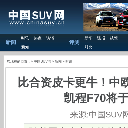
时讯
热点
访谈
新车
谍报
试驾
新闻
评测
新知
对比
您现在的位置：>
中国SUV网
> 新闻 >
时讯
比合资皮卡更牛！中
凯程F70将
来源:中国SUV