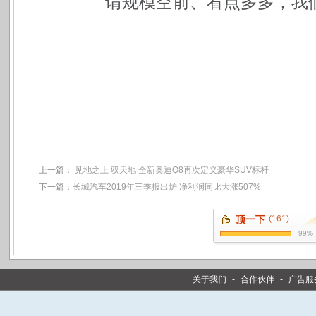
谓规模空前、看点多多，我
上一篇：
见地之上 驭天地 全新奥迪Q8再次定义豪华SUV标杆
下一篇：
长城汽车2019年三季报出炉 净利润同比大涨507%
顶一下
(161)
99%
关于我们
-
合作伙伴
-
广告服