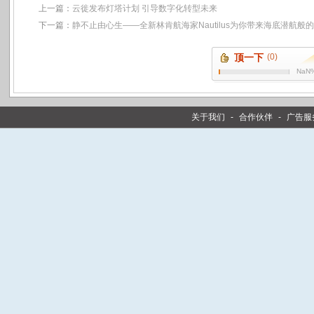
上一篇：
云徙发布灯塔计划 引导数字化转型未来
下一篇：
静不止由心生——全新林肯航海家Nautilus为你带来海底潜航般的
顶一下
(0)
NaN
关于我们
-
合作伙伴
-
广告服