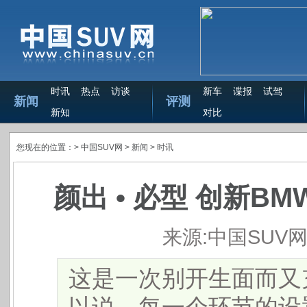
时讯
热点
访谈
新车
谍报
试驾
新闻
评测
新知
对比
您现在的位置：>
中国SUV网
> 新闻 >
时讯
颜出 • 必型 创新B
来源:中国SUV
这是一次别开生面而又