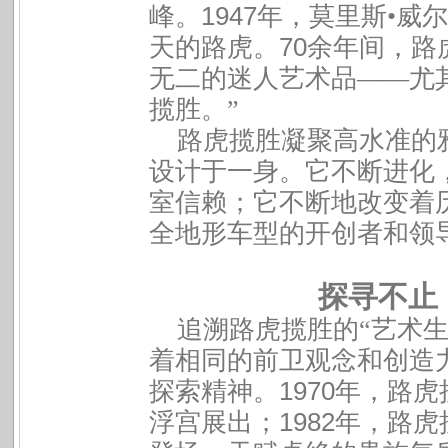
1947
峰。
年，莫里斯
•
威尔
70
天的路虎。
余年间，路
无二的迷人艺术品
——
尤
揽胜。
”
路虎揽胜凝聚高水准的
设计于一身。它不断进化
室信赖；它不断地改变着
全地形车型的开创者和领
探寻不止，
追溯路虎揽胜的
“
艺术
着相同的前卫观念和创造
1970
探索精神。
年，路虎
1982
浮宫展出；
年，路虎