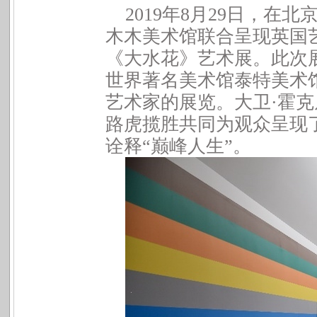
2019年8月29日，
在北
木木美术馆联合呈现英国
《大水花》艺术展。此次
世界著名美术馆泰特美术
艺术家的展览。大卫
·
霍克
路虎揽胜共同为观众呈现
诠释
“
巅峰人生
”
。