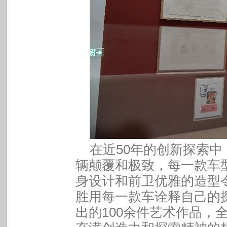
50
在近
年的创新探索中
辆颠覆和极致，每一款车
身设计和前卫优雅的造型
胜用每一款车诠释自己的
100
出的
余件艺术作品，