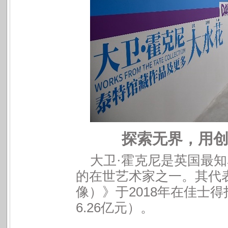
探索无界，用
大卫
·
霍克尼是英国最知
的在世艺术家之一。其代
2018
像）》于
年在佳士得
6.26
亿元）。