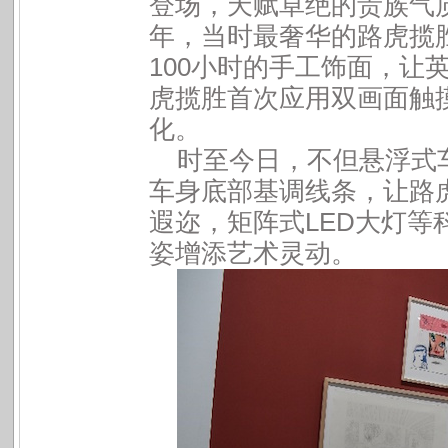
登场，天赋卓绝的贵族气
年，当时最奢华的路虎揽
100
小时的手工饰面，让
虎揽胜首次应用双画面触
化。
时至今日，不但悬浮式
车身底部基调线条，让路
LED
遐迩，矩阵式
大灯等
姿增添艺术灵动。