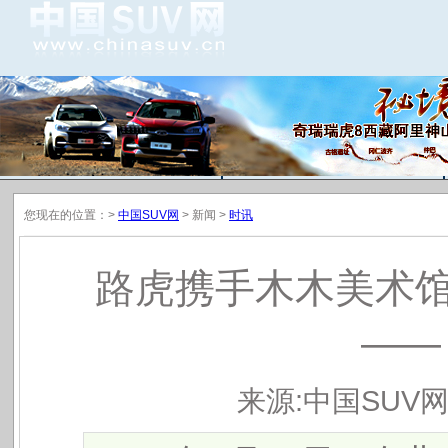
时讯
热点
访谈
新车
谍报
试驾
新闻
评测
新知
对比
您现在的位置：>
中国SUV网
> 新闻 >
时讯
路虎携手木木美术馆
——
来源:中国SUV