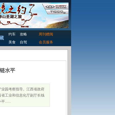
约车
攻略
周刊赠阅
藏
美食
自驾
会员服务
业链水平
产业园考察指导。江西省政府
西省工业和信息化厅副厅长钱
....