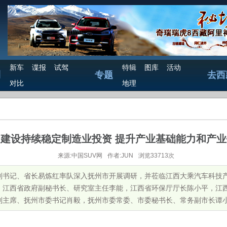
新车
谍报
试驾
特辑
图库
活动
测
专题
去西
对比
地理
建设持续稳定制造业投资 提升产业基础能力和产
来源:中国SUV网
作者:JUN
浏览33713次
省委副书记、省长易炼红率队深入抚州市开展调研，并莅临江西大乘汽车科技
，江西省政府副秘书长、研究室主任李能，江西省环保厅厅长陈小平，江
主席、抚州市委书记肖毅，抚州市委常委、市委秘书长、常务副市长谭小平..