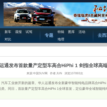
新车
谍报
试驾
特辑
图库
活动
测
专题
去西
对比
地理
运通发布首款量产定型车高合HiPhi 1 剑指全球高
来源:中国SUV网
作者:JUN
浏览107893次
一天，汽车工业掀开新的篇章。华人运通发布全新豪华智能纯电品牌高合HiPh
类。同日，首款量产定型车高合HiPhi 1全球首发，定位豪华全域智能纯