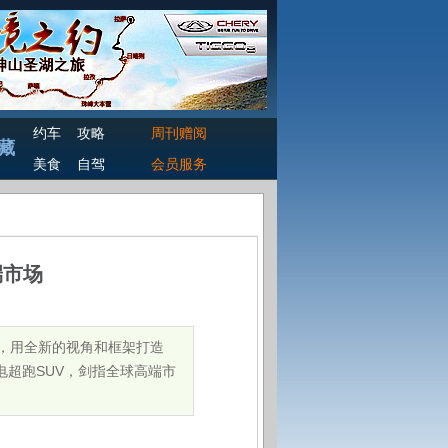
约车
攻略
周刊赠阅
藏
美食
自驾
会员服务
端市场
i，用全新的视角和框架打造
电超跑SUV，剑指全球高端市