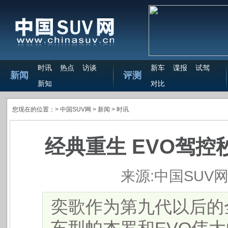
时讯
热点
访谈
新车
谍报
试驾
新闻
评测
新知
对比
您现在的位置：>
中国SUV网
> 新闻 >
时讯
经典重生 EVO驾控
来源:中国SUV
奕歌作为第九代以后的