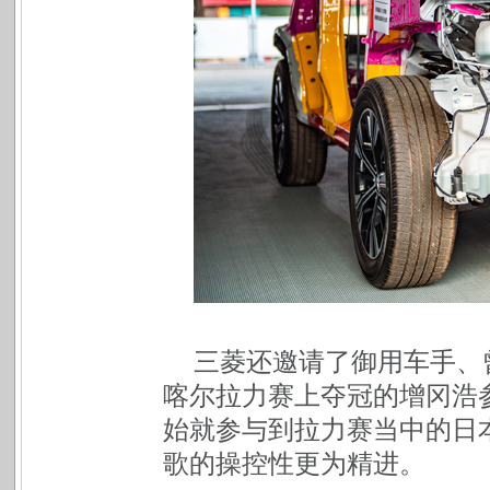
三菱还邀请了御用车手、曾
喀尔拉力赛上夺冠的增冈浩参
始就参与到拉力赛当中的日
歌的操控性更为精进。