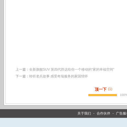
上一篇：
全新旗舰SUV 第四代胜达给你一个移动的“家的幸福空间”
下一篇：
聆听老兵故事 感受奇瑞服务的家国情怀
顶一下
(1)
100
关于我们
-
合作伙伴
-
广告服