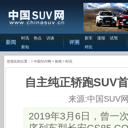
时讯
热点
访谈
新车
谍报
试驾
新闻
评测
新知
对比
您现在的位置：>
中国SUV网
> 新闻 >
时讯
自主纯正轿跑SUV首发
来源:中国SUV
2019年3月6日，曾