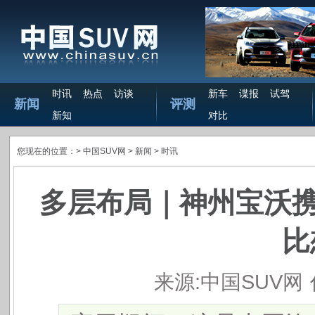
时讯
热点
访谈
新车
谍报
试驾
新闻
评测
新知
对比
您现在的位置：>
中国SUV网
> 新闻 >
时讯
多层布局｜神州宝沃携
比
来源:中国SUV网