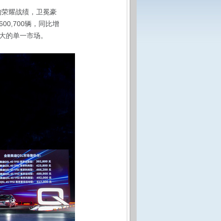
%的荣耀战绩，卫冕豪
0,700辆，同比增
最大的单一市场。