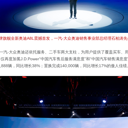
，品牌旗舰全新奥迪A8L震撼首发，一汽-大众奥迪销售事业部总经理石柏涛
一汽-大众奥迪还依托服务、二手车两大支柱，为用户提供了覆盖买车、
不仅再度加冕J.D.Power“中国汽车售后服务满意度”和“中国汽车销售满意
,888辆，同比增长38%；置换完成140,000辆，同比增长17%的傲人佳绩