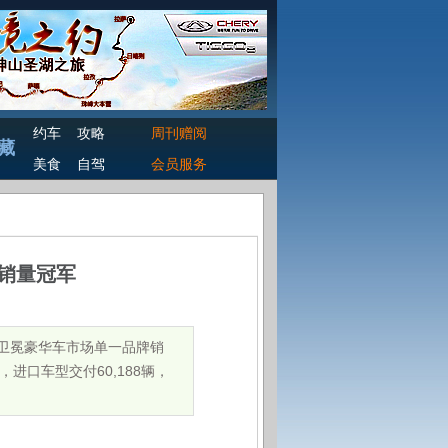
约车
攻略
周刊赠阅
藏
美食
自驾
会员服务
牌销量冠军
绩，卫冕豪华车市场单一品牌销
进口车型交付60,188辆，