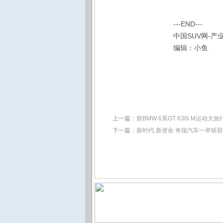
---END---
中国SUV网-产
编辑：小鱼
上一篇：
新BMW 6系GT 630i M运
下一篇：
新时代 新使命 奇瑞汽车一举斩