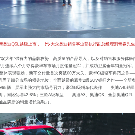
，全新奥迪Q5L越级上市，一汽-大众奥迪销售事业部执行副总经理荆青春先
“双大年”强有力的品牌攻势、高质量的产品导入，以及对销售和服务体验
7-12月连续六个月夺得豪华车市场月度销量冠军，并成功卫冕全年销量冠军
整体表现强劲，新车交付量首次突破60万大关。豪华C级轿车典范之作——
一步巩固了细分市场的领先地位；全面越级的豪华B级SUV标杆之作——全新奥
,965辆，展示出强大的市场号召力；豪华B级轿车代表作——奥迪A4L销量
96辆，同比劲增42.6%；三款A级车型——奥迪A3、奥迪Q3、全新奥迪Q2
奥迪品牌新的销量增长驱动力。