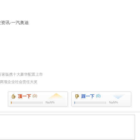
业资讯-一汽奥迪
动大旅行家版携十大豪华配置上市
获两项企业社会责任大奖
顶一下
(0)
踩一下
(0)
NaN%
NaN%