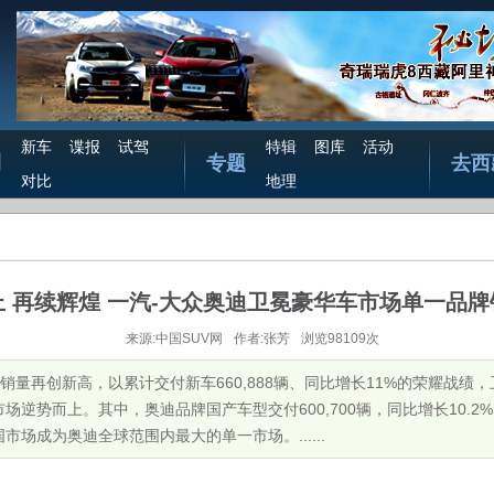
新车
谍报
试驾
特辑
图库
活动
测
专题
去西
对比
地理
 再续辉煌 一汽-大众奥迪卫冕豪华车市场单一品
来源:中国SUV网
作者:张芳
浏览98109次
年销量再创新高，以累计交付新车660,888辆、同比增长11%的荣耀战
逆势而上。其中，奥迪品牌国产车型交付600,700辆，同比增长10.2%，
市场成为奥迪全球范围内最大的单一市场。......