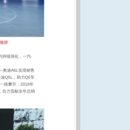
生致辞
的持续强化，一汽-
。
奥迪A6L实现销售
迪Q5L，助力Q5车
一路攀升，2018年
L，合力贡献全年总销