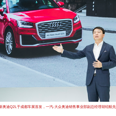
，全新奥迪Q2L于成都车展首发，一汽-大众奥迪销售事业部副总经理胡绍航