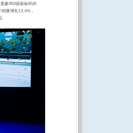
尽显豪华D级新标杆的
销量增长13.4%，
因。