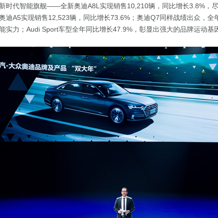
时代智能旗舰——全新奥迪A8L实现销售10,210辆，同比增长3.8%，
迪A5实现销售12,523辆，同比增长73.6%；奥迪Q7同样战绩出众，全年
实力；Audi Sport车型全年同比增长47.9%，彰显出强大的品牌运动基