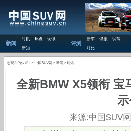
时讯
热点
访谈
新车
谍报
试驾
新闻
评测
新知
对比
您现在的位置：>
中国SUV网
> 新闻 >
时讯
全新BMW X5领衔 
示
来源:中国SUV