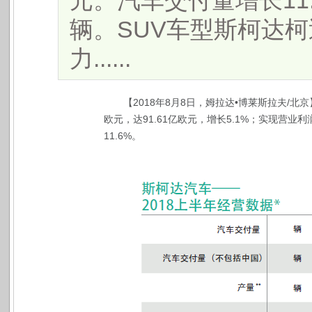
元。汽车交付量增长11.
辆。SUV车型斯柯达
力......
【2018年8月8日，姆拉达•博莱斯拉夫/北
欧元，达91.61亿欧元，增长5.1%；实现营业利
11.6%。