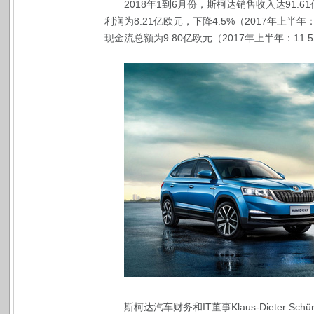
2018年1到6月份，斯柯达销售收入达91.6
利润为8.21亿欧元，下降4.5%（2017年上半年：
现金流总额为9.80亿欧元（2017年上半年：11.
斯柯达汽车财务和IT董事Klaus-Dieter