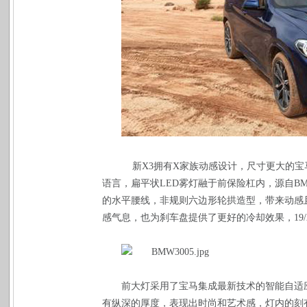
新
X3
拥有
X
家族动感设计，尺寸更大的宝
语言，扁平状
LED
雾灯融于前保险杠内，源自
B
的水平腰线，非规则六边形轮拱造型，带来动感
感气息，也为刹车盘提供了更好的冷却效果，
19
前大灯采用了宝马集成最新技术的智能自适
有纵深的厚度，表现出时尚和艺术感，灯内的刻