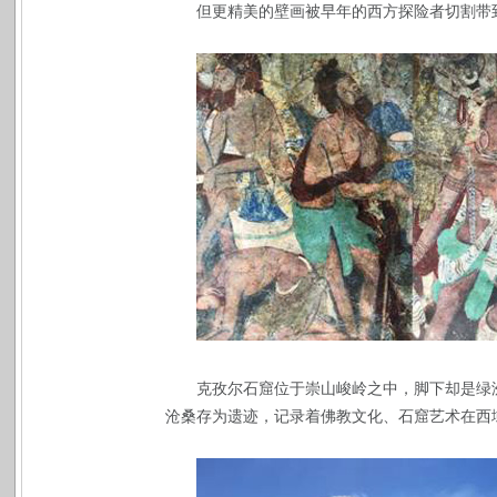
但更精美的壁画被早年的西方探险者切割带
克孜尔石窟位于崇山峻岭之中，脚下却是绿
沧桑存为遗迹，记录着佛教文化、石窟艺术在西