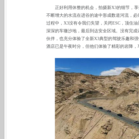
正好利用休整的机会，拍摄新
X3
的细节，享
不断增大的水流在进谷的途中形成数道河流，必
过程中，
X3
没有令我们失望，关闭
ESC
，顶住油
深深的车辙沙地，最后到达安全区域。没有完成
伙伴，也充分体验了全新
X3
典型的驾驶乐趣和强
酒店已是午夜时分，但他们体验了精彩的岩降，