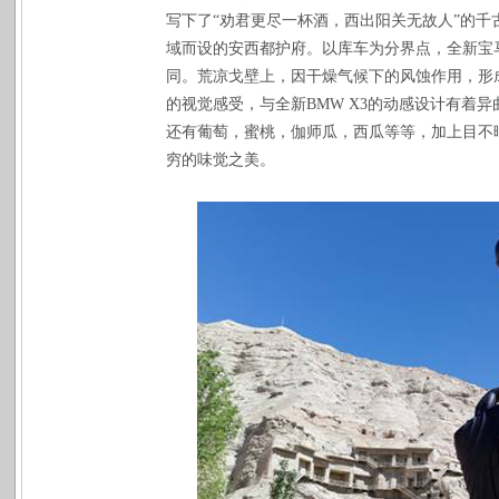
写下了“劝君更尽一杯酒，西出阳关无故人”的
域而设的安西都护府。以库车为分界点，全新宝
同。荒凉戈壁上，因干燥气候下的风蚀作用，形
的视觉感受，与全新
BMW X3
的动感设计有着异
还有葡萄，蜜桃，伽师瓜，西瓜等等，加上目不
穷的味觉之美。