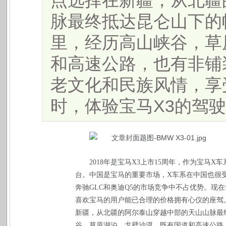
点选择在新疆，从北疆
脉最终抵达昆仑山下的帕
里，经历高山峡谷，草
和高速公路，也有非铺
老文化和民族风情，享
时，体验宝马X3的驾驶乐
2018
年是宝马
X3
上市
15
周年，作为宝马
X
车
台。中国是宝马的重要市场，
X
车系在中国也很
奔驰
GLC
和奥迪
Q5
的市场竞争中不占优势。现在
喜欢宝马的用户能已合理的价格拥有心仪的座驾
新疆，从北疆的阿尔泰山穿越中部的天山山脉最
谷，草原湖泊，戈壁沙漠，既有国道和高速公路