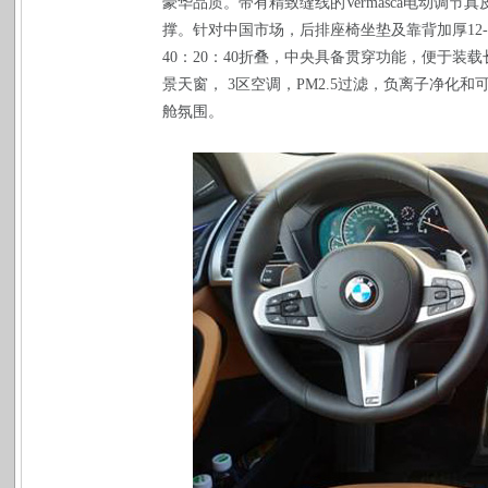
豪华品质。带有精致缝线的
Vermasca
电动调节真
撑。针对中国市场，后排座椅坐垫及靠背加厚
12
40
：
20
：
40
折叠，中央具备贯穿功能，便于装载
景天窗，
3
区空调，
PM2.5
过滤，负离子净化和
舱氛围。