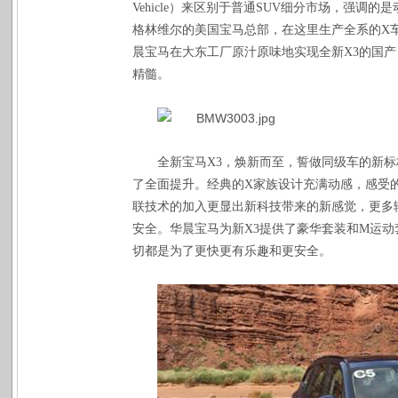
Vehicle
）来区别于普通
SUV
细分市场，强调的是
格林维尔的美国宝马总部，在这里生产全系的
X
晨宝马在大东工厂原汁原味地实现全新
X3
的国产
精髓。
全新宝马
X3
，焕新而至，誓做同级车的新标
了全面提升。经典的
X
家族设计充满动感，感受
联技术的加入更显出新科技带来的新感觉，更多
安全。华晨宝马为新
X3
提供了豪华套装和
M
运动
切都是为了更快更有乐趣和更安全。