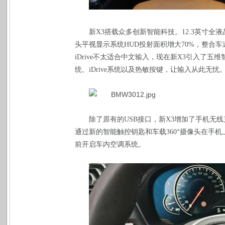
新
X3
搭载众多创新智能科技。
12.3
英寸全液
头平视显示系统
HUD
投射面积增大
70%
，整合车
iDrive
不太适合中文输入，现在新
X3
引入了五维
统、
iDrive
系统以及热敏按键，让输入从此无忧
除了原有的
USB
接口，新
X3
增加了手机无线
通过新的智能触控钥匙和车载
360
°摄像头在手
前开启车内空调系统。