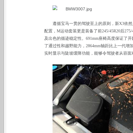
遵循宝马一贯的驾驶至上的原则，新
X3
依然
配置，
M
运动套装更是装备了前
245/45R20
后
275/
及出色的循迹稳定性。
691mm
座椅高度保证了开
了通过性和越野能力，
2864mm
轴距比上一代增
实时显示与陡坡缓降功能，能够令驾驶者从容面