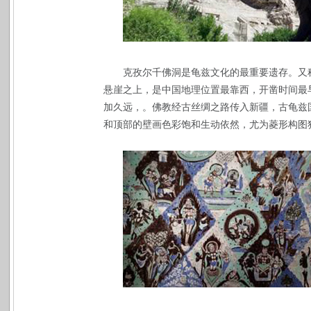
克孜尔千佛洞是龟兹文化的最重要遗存。又
悬崖之上，是中国地理位置最靠西，开凿时间最
加久远，。佛教经古丝绸之路传入新疆，古龟兹
和顶部的壁画色彩饱和生动依然，尤为菱形构图