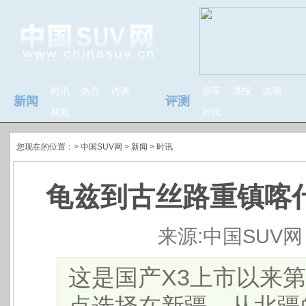
时讯
热点
访谈
新车
谍报
试驾
新闻
评测
新知
对比
您现在的位置：>
中国SUV网
> 新闻 >
时讯
龟兹到古丝路重镇喀什
来源:中国SUV网
这是国产X3上市以来