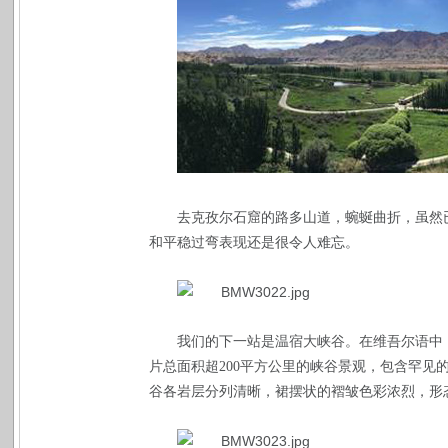
去克孜尔石窟的路多山道，蜿蜒曲折，虽然
和平稳过弯表现还是很令人难忘。
我们的下一站是温宿大峡谷。在维吾尔语中，
片总面积超
200
平方公里的峡谷景观，包含罕见的
谷各岩层分列清晰，裙摆状的褶皱色彩浓烈，形