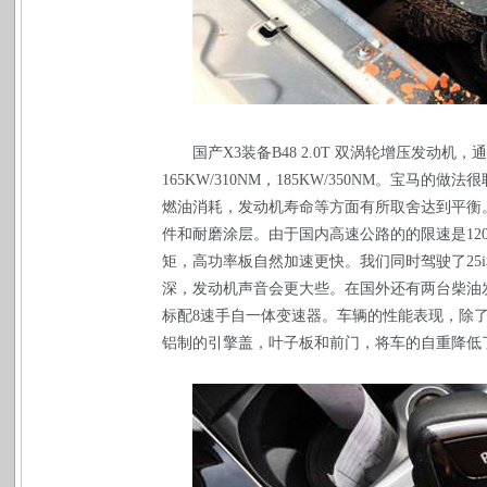
国产
X3
装备
B48 2.0T
双涡轮增压发动机，通
165KW/310NM
，
185KW/350NM
。宝马的做法很
燃油消耗，发动机寿命等方面有所取舍达到平衡
件和耐磨涂层。由于国内高速公路的的限速是
12
矩，高功率板自然加速更快。我们同时驾驶了
25i
深，发动机声音会更大些。在国外还有两台柴油
标配
8
速手自一体变速器。车辆的性能表现，除
铝制的引擎盖，叶子板和前门，将车的自重降低