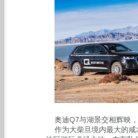
奥迪Q7与湖景交相辉映
作为大柴旦境内最大的咸