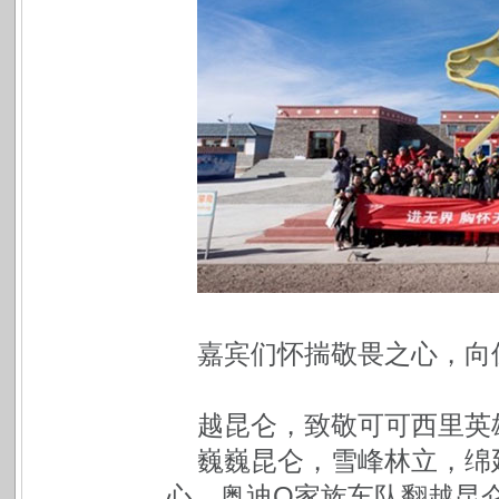
嘉宾们怀揣敬畏之心，向
越昆仑，致敬可可西里英
巍巍昆仑，雪峰林立，绵
心，奥迪Q家族车队翻越昆仑