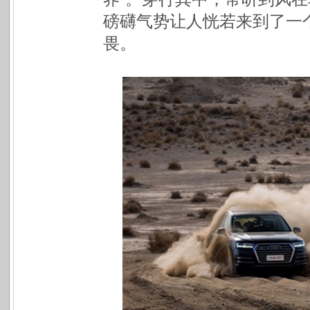
磅礴气势让人恍若来到了一
畏。