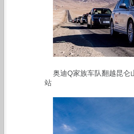
奥迪Q家族车队翻越昆仑
站