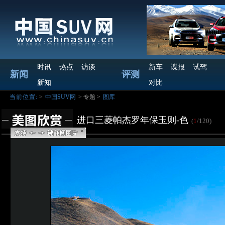
时讯
热点
访谈
新车
谍报
试驾
新闻
评测
新知
对比
当前位置:
>
中国SUV网
> 专题 >
图库
进口三菱帕杰罗年保玉则-色
(
1
/120)